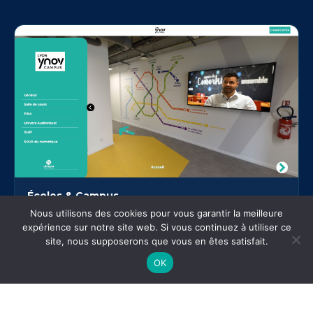
Écoles & Campus
JPO immersives, présentation des locaux aux futurs étudiants,
Nous utilisons des cookies pour vous garantir la meilleure
visite partageable après les salons d'orientation.
expérience sur notre site web. Si vous continuez à utiliser ce
site, nous supposerons que vous en êtes satisfait.
OK